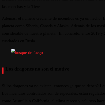
las cosechas y la Tierra.
Además, el número creciente de incendios es ya un hecho. En
planeta como Siberia, Canadá y Alaska. Además de los masivo
considerable de nuestro planeta. En concreto, entre 2019 y
cuadrados en Rusia.
Los dragones no son el motivo
Si los dragones ya no existen, entonces ¿a qué se deben? L
Los incendios controlados son de especiales, están regulados
como Australia o California, el clima reseco y caluroso hace