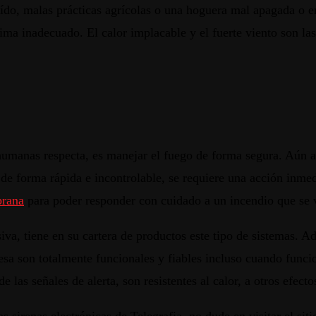
aído, malas prácticas agrícolas o una hoguera mal apagada o e
ma inadecuado. El calor implacable y el fuerte viento son las
humanas respecta, es manejar el fuego de forma segura. Aún 
e forma rápida e incontrolable, se requiere una acción inmed
prana
para poder responder con cuidado a un incendio que se
asiva, tiene en su cartera de productos este tipo de sistemas. 
esa son totalmente funcionales y fiables incluso cuando funcio
de las señales de alerta, son resistentes al calor, a otros efec