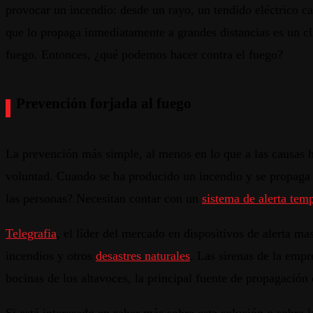
provocar un incendio: desde un rayo, un tendido eléctrico c
que lo propaga inmediatamente a grandes distancias es un cli
fuego. Entonces, ¿qué podemos hacer contra el fuego?
Prevención forjada al fuego
La prevención más simple, al menos en lo que a las causas 
voluntad. Cuando se ha producido un incendio y se propaga d
las personas? Necesitan contar con un
sistema de alerta tem
Telegrafia
, el líder del mercado en dispositivos de alerta m
incendios y otros
desastres naturales
. Las sirenas de la empr
bocinas de los altavoces, la principal fuente de propagación 