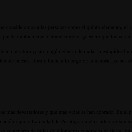
o consideramos a las personas como el quinto elemento, el agu
n puede también considerarse como el guerrero que lucha, en m
de temperatura y, sin ningún género de duda, la estupidez hu
leble nuestra flora y fauna a lo largo de la historia, ya sea 
ios más devastadores y que más vidas se han cobrado. En el p
uación rápida. La ciudad de Peshtigo, en el estado norteamer
só centenares de miles de kilometros cuadrados de tierra. En 