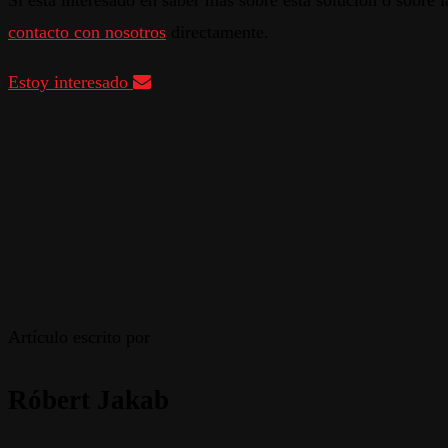
Si está interesado en saber más sobre esta solución o sobre l
contacto con nosotros
directamente.
Estoy interesado
Artículo escrito por
Róbert Jakab