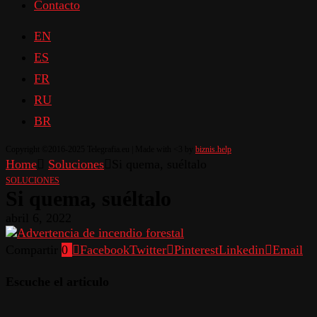
Contacto
EN
ES
FR
RU
BR
Copyright ©2016-2025 Telegrafia.eu | Made with <3 by
biznis.help
Home
Soluciones
Si quema, suéltalo
SOLUCIONES
Si quema, suéltalo
abril 6, 2022
Compartir
0
Facebook
Twitter
Pinterest
Linkedin
Email
Escuche el articulo