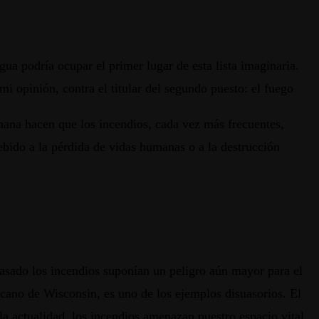
a podría ocupar el primer lugar de esta lista imaginaria.
i opinión, contra el titular del segundo puesto: el fuego
mana hacen que los incendios, cada vez más frecuentes,
debido a la pérdida de vidas humanas o a la destrucción
asado los incendios suponían un peligro aún mayor para el
icano de Wisconsin, es uno de los ejemplos disuasorios. El
la actualidad, los incendios amenazan nuestro espacio vital,