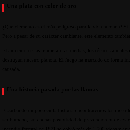
Una plata con color de oro
¿Qué elemento es el más peligroso para la vida humana? Si n
Pero a pesar de su carácter cambiante, este elemento tambié
El aumento de las temperaturas medias, los récords anuales 
destruyan nuestro planeta. El fuego ha marcado de forma inde
causada.
Una historia pasada por las llamas
Escarbando un poco en la historia encontraremos los incend
ser humano, sin apenas posibilidad de prevención ni de evac
incendio forestal de 1871 se cobró más de 1.500 vidas y arra