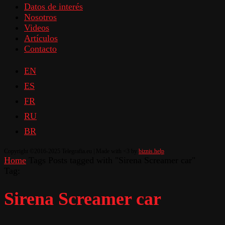
Datos de interés
Nosotros
Videos
Artículos
Contacto
EN
ES
FR
RU
BR
Copyright ©2016-2025 Telegrafia.eu | Made with <3 by
biznis.help
Home
Tags
Posts tagged with "Sirena Screamer car"
Tag:
Sirena Screamer car