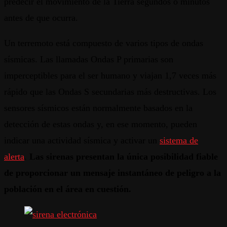
predecir el movimiento de la Tierra segundos o minutos
antes de que ocurra.
Un terremoto está compuesto de varios tipos de ondas
sísmicas. Las llamadas Ondas P primarias son
imperceptibles para el ser humano y viajan 1,7 veces más
rápido que las Ondas S secundarias más destructivas. Los
sensores sísmicos están normalmente basados en la
detección de estas ondas y, en ese momento, pueden
indicar una actividad sísmica y activar un
sistema de
alerta
.
Las sirenas presentan la única posibilidad fiable
de proporcionar un mensaje instantáneo de peligro a la
población en el área en cuestión.