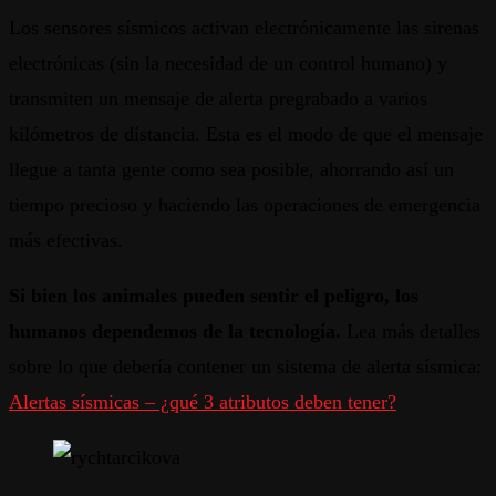
Los sensores sísmicos activan electrónicamente las sirenas
electrónicas (sin la necesidad de un control humano) y
transmiten un mensaje de alerta pregrabado a varios
kilómetros de distancia. Esta es el modo de que el mensaje
llegue a tanta gente como sea posible, ahorrando así un
tiempo precioso y haciendo las operaciones de emergencia
más efectivas.
Si bien los animales pueden sentir el peligro, los
humanos dependemos de la tecnología.
Lea más detalles
sobre lo que debería contener un sistema de alerta sísmica:
Alertas sísmicas – ¿qué 3 atributos deben tener?