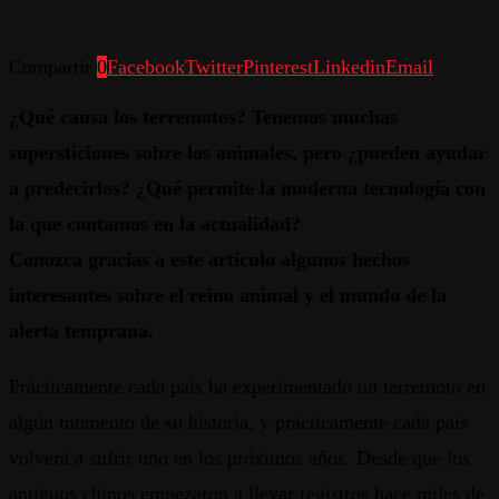
Compartir
0
Facebook
Twitter
Pinterest
Linkedin
Email
¿Qué causa los terremotos? Tenemos muchas
supersticiones sobre los animales, pero ¿pueden ayudar
a predecirlos?
¿Qué permite la moderna tecnología con
la que contamos en la actualidad?
Conozca gracias a este artículo algunos hechos
interesantes sobre el reino animal y el mundo de la
alerta temprana.
Prácticamente cada país ha experimentado un terremoto en
algún momento de su historia, y prácticamente cada país
volverá a sufrir uno en los próximos años. Desde que los
antiguos chinos empezaron a llevar registros hace miles de