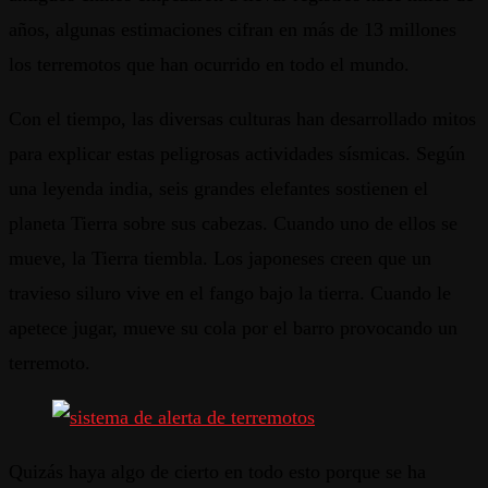
años, algunas estimaciones cifran en más de 13 millones
los terremotos que han ocurrido en todo el mundo.
Con el tiempo, las diversas culturas han desarrollado mitos
para explicar estas peligrosas actividades sísmicas. Según
una leyenda india, seis grandes elefantes sostienen el
planeta Tierra sobre sus cabezas. Cuando uno de ellos se
mueve, la Tierra tiembla. Los japoneses creen que un
travieso siluro vive en el fango bajo la tierra. Cuando le
apetece jugar, mueve su cola por el barro provocando un
terremoto.
Quizás haya algo de cierto en todo esto porque se ha