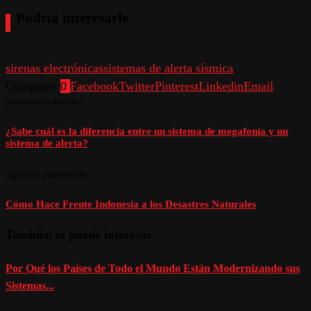
Podría interesarle
sirenas electrónicas
sistemas de alerta sísmica
Compartir
0
Facebook
Twitter
Pinterest
Linkedin
Email
publicación anterior
¿Sabe cuál es la diferencia entre un sistema de megafonía y un
sistema de alerta?
siguiente publicación
Cómo Hace Frente Indonesia a los Desastres Naturales
También te puede interesar
Por Qué los Países de Todo el Mundo Están Modernizando sus
Sistemas...