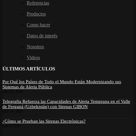
Referencias
Productos
Como hacer
Datos de interés
Nosotros
Videos
ÚLTIMOS ARTÍCULOS
Por Qué los Países de Todo el Mundo Están Modernizando sus
Sistemas de Alerta Pública
julio 28, 2026
Telegrafia Refuerza las Capacidades de Alerta Temprana en el Valle
de Ferganá (Uzbekistán) con Sirenas GIBON
julio 14, 2026
¿Cómo se Prueban las Sirenas Electrónicas?
julio 8, 2026