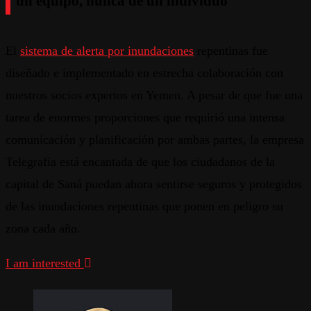
un equipo, nunca de un individuo
El
sistema de alerta por inundaciones
repentinas fue
diseñado e implementado en estrecha colaboración con
nuestros socios expertos en Yemen. A pesar de que fue una
tarea de enormes proporciones que requirió una intensa
comunicación y planificación por ambas partes, la empresa
Telegrafia está encantada de que los ciudadanos de la
capital de Saná puedan ahora sentirse seguros y protegidos
de las inundaciones repentinas que ponen en peligro su
zona cada año.
I am interested