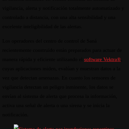
vigilancia, alerta y notificación totalmente automatizado y
controlado a distancia, con una alta sensibilidad y una
excelente inteligibilidad de las alertas.
Los operadores del centro de control de Saná
recientemente construido están preparados para actuar de
manera rápida y eficiente utilizando el
software Vektra®
,
cuyas aplicaciones miden, evalúan y muestran datos a la
vez que detectan amenazas. En cuanto los sensores de
vigilancia detectan un peligro inminente, los datos se
envían al sistema de alerta que procesa la información,
activa una señal de alerta o una sirena y se inicia la
notificación.