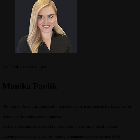
Artículo escrito por
Monika Pavlik
Monika es Directora comercial internacional para la zona de los Balcanes, el
Benelux y los países escandinavos.
Ha trabajado para diversas organizaciones, incluyendo instituciones
gubernamentales, organismos intergubernamentales en el campo de la