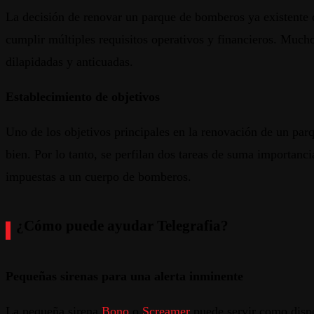
La decisión de renovar un parque de bomberos ya existente o
cumplir múltiples requisitos operativos y financieros. Much
dilapidadas y anticuadas.
Establecimiento de objetivos
Uno de los objetivos principales en la renovación de un par
bien. Por lo tanto, se perfilan dos tareas de suma importanc
impuestas a un cuerpo de bomberos.
¿Cómo puede ayudar Telegrafia?
Pequeñas sirenas para una alerta inminente
La pequeña sirena
Bono
o
Screamer
puede servir como dispos