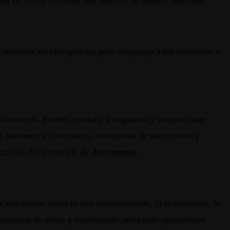
r de forma eficiente una interfaz de usuario unificada.
e utilizarse en emergencias para congregar a los bomberos a
e bomberos. Pueden ayudarle a organizar y proporcionar
os humanos y financieros, inventarios de suministros y
atización del archivado de documentos.
os mecánicos como el aire acondicionado, la iluminación, la
procesos de alerta y notificación utilizando operaciones