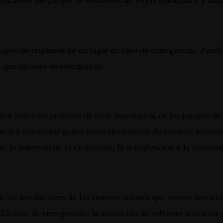
raciones del parque de bomberos de forma automática y utiliza
equipos de respuesta en un lugar en caso de emergencias. Pued
es que no sean de emergencia.
ar todos los procesos de vital importancia en los parques d
oducir y almacenar grabaciones electrónicas de eventos, recurs
ón, la supervisión, la evaluación, la actualización y la sistem
ar las instalaciones de las comunicaciones que operan servici
. En caso de emergencias, la aplicación de software activa los 