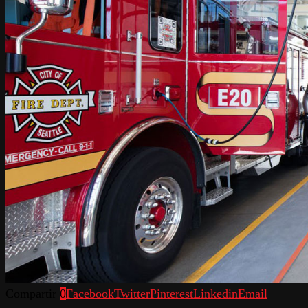
Compartir
0
Facebook
Twitter
Pinterest
Linkedin
Email