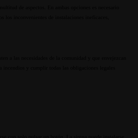
multitud de aspectos. En ambas opciones es necesario
 los inconvenientes de instalaciones ineficaces,
usten a las necesidades de la comunidad y que envejezcan
a incendios y cumplir todas las obligaciones legales
se con solo pulsar un botón. La sirena puede instalarse