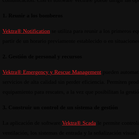
comunicación. Con el software Vectra® puede dirigir las ope
1. Reunir a los bomberos
Vektra® Notification
se utiliza para reunir a los primeros 
partir de un horario previamente establecido o en situacion
2. Gestión de personal y recursos
Vektra® Emergency y Rescue Management
pueden automatiz
servicios de alta calidad sin perder eficiencia. Permiten pr
equipamiento para rescates, a la vez que posibilitan la gesti
3. Construir un control de un sistema de gestión
La aplicación de software
Vektra® Scada
le permite control
ventilación, los sistemas de entrada y la señalización visual