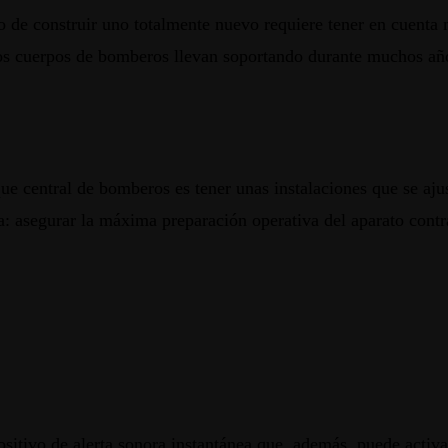
 de construir uno totalmente nuevo requiere tener en cuenta 
os cuerpos de bomberos llevan soportando durante muchos años
que central de bomberos es tener unas instalaciones que se aj
ia: asegurar la máxima preparación operativa del aparato contr
itivo de alerta sonora instantánea que, además, puede activar