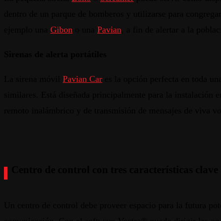
dentro de un parque de bomberos y utilizarse para congregar 
ejemplo una
Gibon
o una
Pavian
, a fin de alertar a la pobl
Sirenas de alerta portátiles
La sirena móvil
Pavian Car
es la opción perfecta en toda una
similares. Está diseñada principalmente para la instalación e
remoto inalámbrico y de transmisión de mensajes de viva vo
Centro de control con tres características clave
Un centro de control debe proveer espacio para la futura po