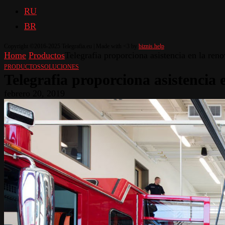
RU
BR
Copyright ©2016-2025 Telegrafia.eu | Made with <3 by
biznis.help
Home
Productos
Telegrafia proporciona asistencia en la re
PRODUCTOS
SOLUCIONES
Telegrafia proporciona asistencia
febrero 20, 2019