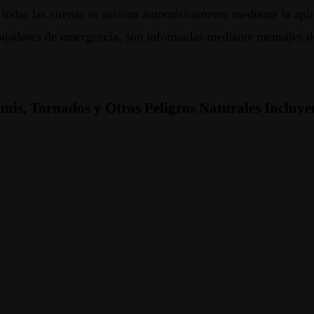
,
todas
las
sirenas
se
activan
automáticamente
mediante
la
apl
bajadores
de
emergencia
,
son
informadas
mediante
mensajes
d
is, Tornados y Otros Peligros Naturales Incluye