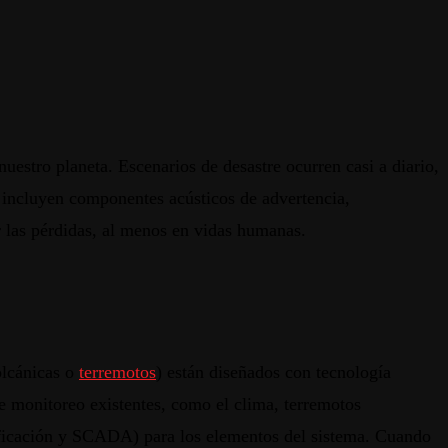
nuestro
planeta
.
Escenarios
de
desastre
ocurren
casi
a
diario
,
incluyen
componentes
acústicos
de
advertencia
,
r
las
pérdidas
,
al
menos
en
vidas
humanas
.
lcánicas
o
terremotos
)
están
diseñados
con
tecnología
e
monitoreo
existentes
,
como
el
clima
,
terremotos
ficación
y SCADA) para los
elementos
del
sistema
.
Cuando