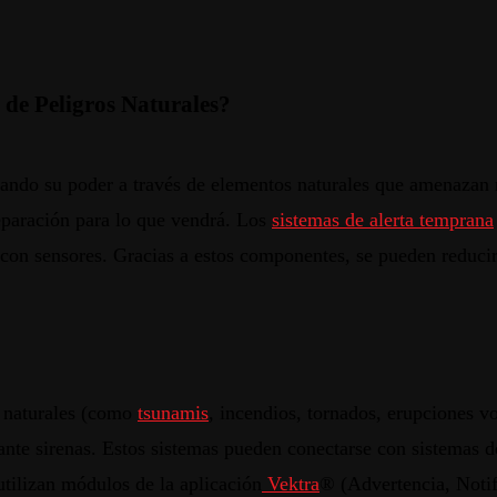
 de Peligros Naturales?
rando
su
poder a
través
de
elementos
naturales
que
amenazan
eparación
para
lo
que
vendrá
. Los
sistemas
de
alerta
temprana
con
sensores
.
Gracias
a
estos
componentes
,
se
pueden
reduci
naturales
(
como
tsunamis
,
incendios
,
tornados
,
erupciones
vo
ante
sirenas
.
Estos
sistemas
pueden
conectarse
con
sistemas
d
utilizan
módulos
de la
aplicación
Vektra
® (
Advertencia
,
Noti