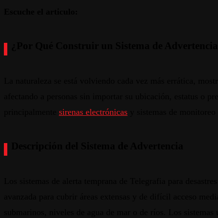
Escuche el articulo:
¿Por Qué Construir un Sistema de Advertencia
La
naturaleza
se
está
volviendo
cada
vez más
errática
,
most
afectando
a
personas
sin
importar
su
ubicación
,
estatus
o
pr
principalmente
sirenas
electrónicas
y
sistemas
de
monitoreo
Descripción del Sistema de Advertencia
Los
sistemas
de
alerta
temprana
de Telegrafia para
desastres
avanzada
para
cubrir
áreas
extensas
y de
difícil
acceso
medi
submarinos
,
niveles
de
agua
de mar o de
ríos
. Los
sistemas