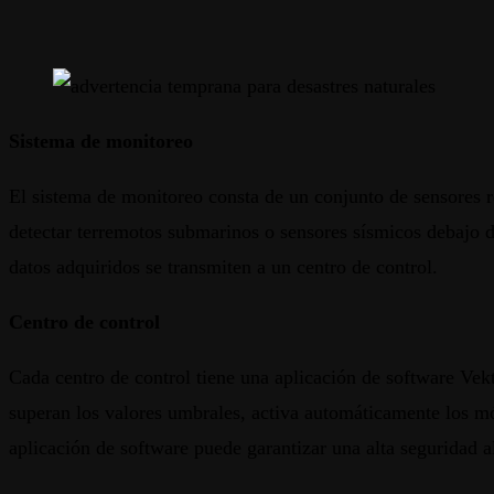
Sistema de monitoreo
El sistema de monitoreo consta de un conjunto de sensores r
detectar terremotos submarinos o sensores sísmicos debajo de
datos adquiridos se transmiten a un centro de control.
Centro de control
Cada centro de control tiene una aplicación de software Vekt
superan los valores umbrales, activa automáticamente los mó
aplicación de software puede garantizar una alta seguridad al