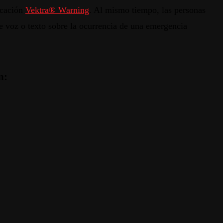
icación
Vektra
®
Warning
. Al
mismo
tiempo
,
las
personas
e voz o
texto
sobre
la
ocurrencia
de
una
emergencia
n: