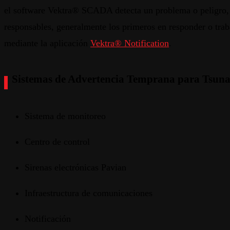
el
software
Vektra
® SCADA
detecta
un
problema
o
peligro
responsables
,
generalmente
los
primeros
en
responder
o
tra
mediante
la
aplicación
Vektra
®
Notification
.
Sistemas de Advertencia Temprana para Tsunam
Sistema de monitoreo
Centro de control
Sirenas electrónicas Pavian
Infraestructura de comunicaciones
Notificación