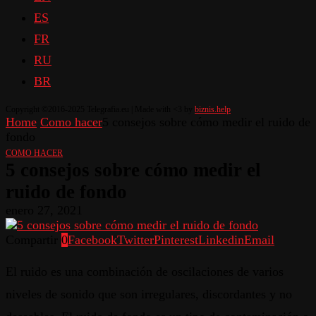
ES
FR
RU
BR
Copyright ©2016-2025 Telegrafia.eu | Made with <3 by
biznis.help
Home
Como hacer
5 consejos sobre cómo medir el ruido de
fondo
COMO HACER
5 consejos sobre cómo medir el
ruido de fondo
enero 27, 2021
Compartir
0
Facebook
Twitter
Pinterest
Linkedin
Email
El ruido es una combinación de oscilaciones de varios
niveles de sonido que son irregulares, discordantes y no