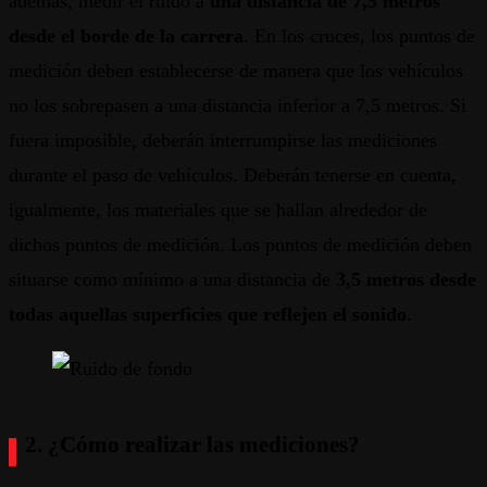
además, medir el ruido a
una distancia de 7,5 metros
desde el borde de la carrera
. En los cruces, los puntos de
medición deben establecerse de manera que los vehículos
no los sobrepasen a una distancia inferior a 7,5 metros. Si
fuera imposible, deberán interrumpirse las mediciones
durante el paso de vehículos. Deberán tenerse en cuenta,
igualmente, los materiales que se hallan alrededor de
dichos puntos de medición. Los puntos de medición deben
situarse como mínimo a una distancia de
3,5 metros desde
todas aquellas superficies que reflejen el sonido
.
2. ¿Cómo realizar las mediciones?