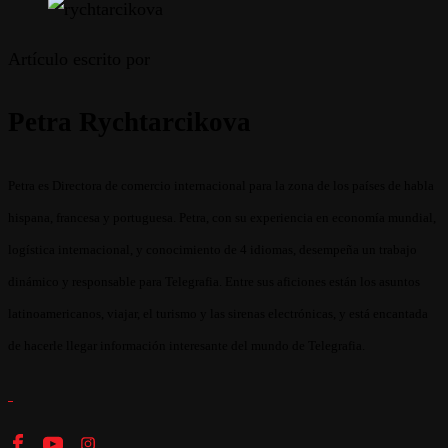
Artículo escrito por
Petra Rychtarcikova
Petra es Directora de comercio internacional para la zona de los países de habla
hispana, francesa y portuguesa. Petra, con su experiencia en economía mundial,
logística internacional, y conocimiento de 4 idiomas, desempeña un trabajo
dinámico y responsable para Telegrafia. Entre sus aficiones están los asuntos
latinoamericanos, viajar, el turismo y las sirenas electrónicas, y está encantada
de hacerle llegar información interesante del mundo de Telegrafia.