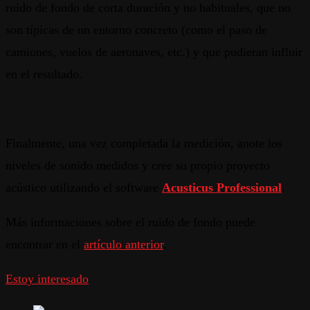
ruido de fondo de corta duración y no habituales, que no
son típicas de un entorno concreto (como el paso de
camiones, vuelos de aeronaves, etc.) y que pudieran influir
en el resultado.
Finalmente, una vez completada la medición, anote los
niveles de sonido medidos y cree su propio proyecto
acústico utilizando el software
Acusticus Professional
.
Más informaciones sobre el ruido de fondo puede
encontrar en el
artículo anterior
.
Estoy interesado