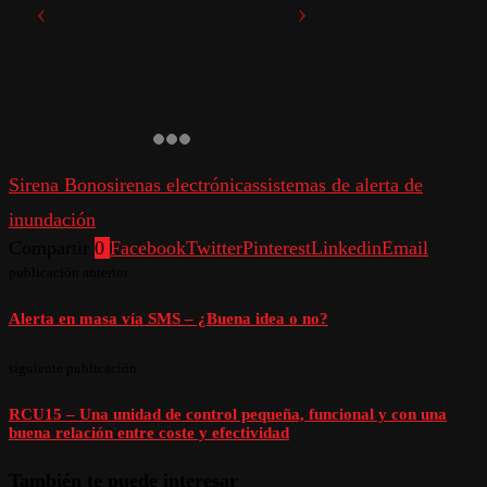
Sirena Bono
sirenas electrónicas
sistemas de alerta de
inundación
Compartir
0
Facebook
Twitter
Pinterest
Linkedin
Email
publicación anterior
Alerta en masa vía SMS – ¿Buena idea o no?
siguiente publicación
RCU15 – Una unidad de control pequeña, funcional y con una
buena relación entre coste y efectividad
También te puede interesar