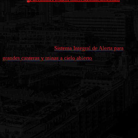
Escuche el articulo:
Las grandes canteras y minas a cielo abierto suelen
requerir soluciones de seguridad complejas y centralizadas.
Para estos entornos, el
Sistema Integral de Alerta para
grandes canteras y minas a cielo abierto
proporciona
monitorización avanzada, automatización y control
centralizado de los procesos de alerta en amplias áreas
mineras.
Sin embargo, muchas canteras y minas a cielo abierto
operan a pequeña o mediana escala y se enfrentan a
diferentes requisitos operativos y de seguridad. Aunque no
siempre necesitan infraestructuras a gran escala, sí