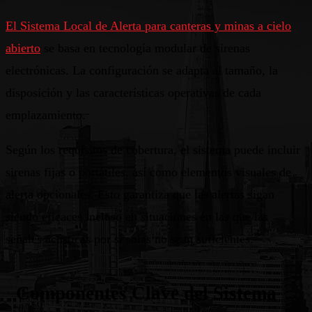
El Sistema Local de Alerta para canteras y minas a cielo
abierto
se basa en tecnología modular de sirenas
electrónicas. La configuración se adapta al tamaño, la
disposición y las características operativas de cada
emplazamiento.
Según los requisitos de cobertura, el sistema puede incluir
sirenas fijas o portátiles, así como elementos visuales de
alerta opcionales. Esto garantiza que las alertas sigan
siendo eficaces incluso en situaciones en las que las
señales acústicas por sí solas no sean suficientes.
Componentes Clave del Sistema