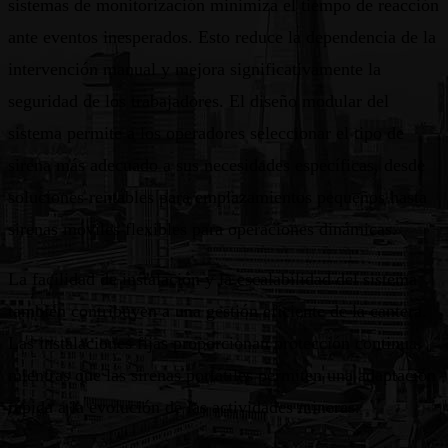
sistemas de monitorización minimiza el tiempo de reacción
ante eventos inesperados. Esto reduce la dependencia de la
intervención manual y mejora significativamente la
seguridad de los trabajadores. El diseño modular del
sistema permite a los operadores seleccionar el tipo de
sirena más adecuado a sus necesidades específicas, desde
soluciones rentables para emplazamientos pequeños hasta
sirenas móviles flexibles para operaciones dinámicas.
La facilidad de instalación y la escalabilidad del sistema
también contribuyen a una gestión eficiente de la cantera.
Las instalaciones fijas proporcionan protección continua,
mientras que las sirenas portátiles permiten una adaptación
rápida a la evolución de las actividades mineras.