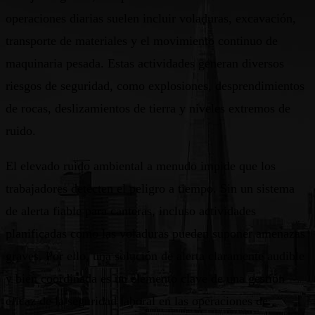
operaciones diarias suelen incluir voladuras, excavación,
transporte de materiales y el movimiento continuo de
maquinaria pesada. Estas actividades generan diversos
riesgos de seguridad, como explosiones, desprendimientos
de rocas, deslizamientos de tierra y niveles extremos de
ruido.
El elevado ruido ambiental a menudo impide que los
trabajadores detecten el peligro a tiempo. Sin un sistema
de alerta fiable para canteras, incluso actividades
planificadas como las voladuras pueden suponer amenazas
graves. Por ello, una solución de alerta claramente audible
y bien coordinada es un elemento clave de una gestión
eficaz de la seguridad laboral en las operaciones de