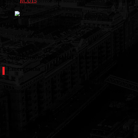
remoto
RCU15
ofrece una solución compacta e intuitiva.
Notificación al Personal y Alertas de
Emergencia
En situaciones de emergencia, el personal responsable
puede ser informado automáticamente mediante llamadas
telefónicas o mensajes SMS. Esto garantiza una
comunicación inmediata, una coordinación más rápida y
una respuesta eficaz ante situaciones de seguridad o