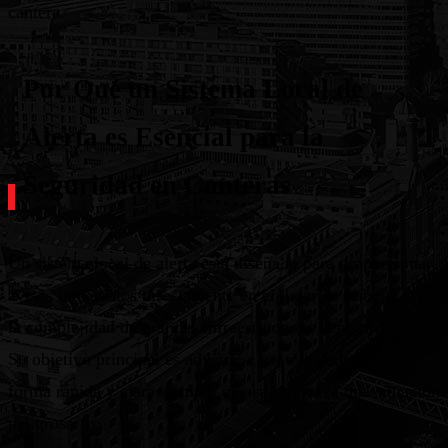
cantera.
Por Qué un Sistema Local de
Alerta es Esencial para la
Seguridad en Canteras
Un sistema local de alerta está diseñado para proporcionar
avisos inmediatos directamente en el lugar de trabajo, sin
la complejidad de grandes infraestructuras centralizadas.
Su objetivo principal es advertir a los trabajadores de
forma rápida y clara siempre que se produzca una situación
peligrosa.