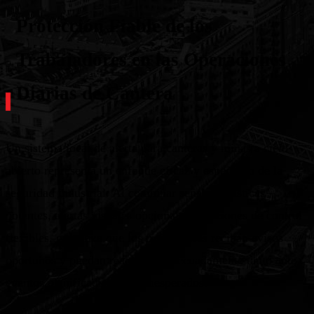
Protección Fiable de los
Trabajadores en las Operaciones
Diarias de Cantera
Un sistema local de alerta para canteras y minas a cielo
abierto representa un enfoque eficaz y específico de la
seguridad industrial. Al combinar señales acústicas
potentes, alertas visuales opcionales y opciones de control
flexibles, garantiza que los trabajadores reciban avisos
oportunos y puedan reaccionar adecuadamente tanto ante
eventos planificados como inesperados.