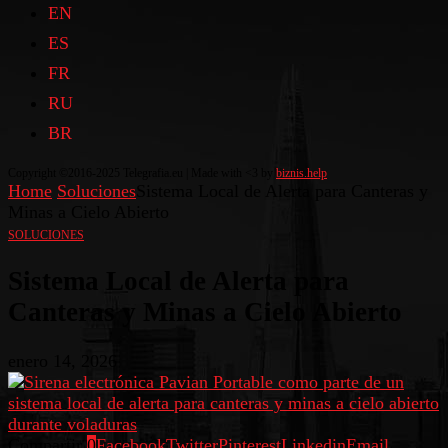
EN
ES
FR
RU
BR
Copyright ©2016-2025 Telegrafia.eu | Made with <3 by
biznis.help
Home
Soluciones
Sistema Local de Alerta para Canteras y
Minas a Cielo Abierto
SOLUCIONES
Sistema Local de Alerta para
Canteras y Minas a Cielo Abierto
enero 14, 2026
Compartir
0
Facebook
Twitter
Pinterest
Linkedin
Email