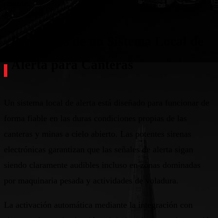
rescate.
Beneficios de un Sistema Local de
Alerta para Canteras
Un sistema local de alerta está diseñado para funcionar de
forma fiable en las duras condiciones propias de las
canteras y minas a cielo abierto. Las potentes sirenas
electrónicas garantizan que las señales de alerta sigan
siendo claramente audibles incluso en zonas dominadas
por maquinaria pesada y actividades de voladura.
La activación automática mediante la integración con