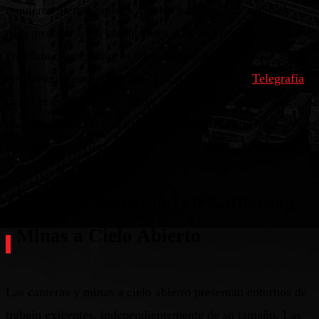
requieren alertas rápidas, fiables y claramente audibles
para proteger a los trabajadores durante las operaciones de
voladura o ante peligros inesperados. Para estos
emplazamientos, el Sistema Local de Alerta de
Telegrafia
para canteras y minas a cielo abierto ofrece un enfoque
práctico, eficiente y orientado a la seguridad de los
trabajadores.
Retos de Seguridad en Canteras y
Minas a Cielo Abierto
Las canteras y minas a cielo abierto presentan entornos de
trabajo exigentes, independientemente de su tamaño. Las