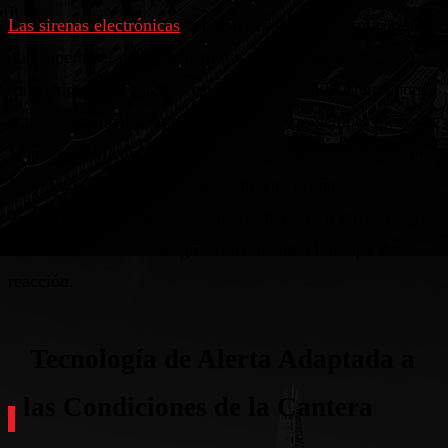
Las sirenas electrónicas
generan señales acústicas potentes
que superan el ruido industrial y alcanzan a los
trabajadores en toda el área de la cantera. El sistema puede
activarse manual o automáticamente, por ejemplo mediante
la integración con sistemas de detección o monitorización.
Esto permite una respuesta rápida ante eventos
inesperados, como deslizamientos de tierra u otros riesgos
naturales, reduciendo significativamente el tiempo de
reacción.
Tecnología de Alerta Adaptada a
las Condiciones de la Cantera