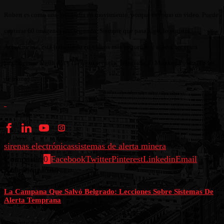
Robert es como una fotografía en movimiento, porque es como un video. Puede
capturar 60 imágenes por segundo. Siempre que pasa algo, lo registra.
Actualmente, está trabajando en videos más pequeños y espera hacer un
largometraje algún día y luego su secuela. Telegrafia 2: Monkey Power (Poder
de mono)
sirenas electrónicas
sistemas de alerta minera
Compartir
0
Facebook
Twitter
Pinterest
Linkedin
Email
publicación anterior
La Campana Que Salvó Belgrado: Lecciones Sobre Sistemas De
Alerta Temprana
siguiente publicación