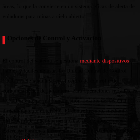
áreas, lo que la convierte en un sistema eficaz de alerta de
voladuras para minas a cielo abierto.
Opciones de Control y Activación
El control del sistema se gestiona
mediante dispositivos
fiables y fáciles de usar. La Unidad Central de Control
(CCU) suele instalarse en el centro de control o de
comunicaciones de la cantera. Para operaciones móviles, la
CCU Portable permite una gestión flexible del sistema
directamente en el terreno. El control remoto mediante
SMS permite la activación incluso desde ubicaciones
externas. Para instalaciones más pequeñas, el controlador