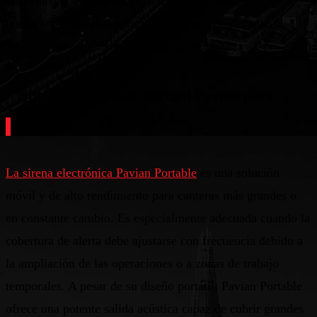
conectarse a dispositivos externos de señalización
luminosa, también proporciona alertas visuales que
refuerzan la seguridad de los trabajadores.
Sirena Electrónica Portátil Pavian para
Operaciones Flexibles
La sirena electrónica Pavian Portable
es una solución
móvil y de alto rendimiento para canteras más grandes o
en constante cambio. Es especialmente adecuada cuando la
cobertura de alerta debe ajustarse con frecuencia debido a
la ampliación de las operaciones o a zonas de trabajo
temporales. A pesar de su diseño portátil, Pavian Portable
ofrece una potente salida acústica capaz de cubrir grandes